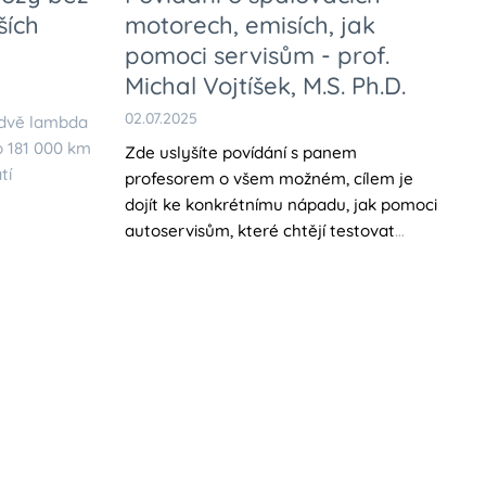
ších
motorech, emisích, jak
pomoci servisům - prof.
Michal Vojtíšek, M.S. Ph.D.
02.07.2025
(dvě lambda
o 181 000 km
Zde uslyšíte povídání s panem
tí
profesorem o všem možném, cílem je
dojít ke konkrétnímu nápadu, jak pomoci
autoservisům, které chtějí testovat
funkčnost emisního sytému DPF a OPF
finančně přístupnou cestou.