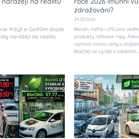
 narážejí na realitu
roce 2026 imunní vů
zdražování?
24.03.2026
kce: Když e-Golfům dojde
Benzín, nafta i LPG jsou vedle
ály narážejí na realitu
produkty rafinace ropy. Pokud
východ, rostou ceny u stojan
BioCNG se vyrábí v lokálních
bioplynových stanicích z odp
(zemědělské zbytky, kaly z čis
bioodpad).