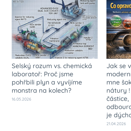
Selský rozum vs. chemická
Jak se v
laboratoř: Proč jsme
moderní
pohřbili plyn a vyvíjíme
mne šok
monstra na kolech?
nátury !
částice,
16.05.2026
odboura
je dýcha
21.04.2026