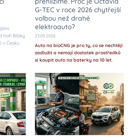
či
přehlížíme. Proč je Octavia
G-TEC v roce 2026 chytřejší
volbou než drahé
elektroauto?
jšími
 hoří Blízký
23.03.2026
ů v Česku.
Auto na bioCNG je pro ty, co se nechtějí
zadlužit a nemají dostatek prostředků
adů
si koupit auto na baterky na 10 let.
tiček,