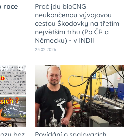
o roce
Proč jdu bioCNG
neukončenou vývojovou
cestou Škodovky na třetím
největším trhu (Po ČR a
Německu) - v INDII
25.02.2026
vozy bez
Povídání o spalovacích