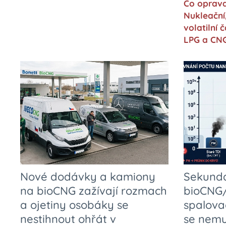
Co oprav
Nukleační
volatilní 
LPG a CN
Nové dodávky a kamiony
Sekundá
na bioCNG zažívají rozmach
bioCNG/
a ojetiny osobáky se
spalova
nestihnout ohřát v
se nemu