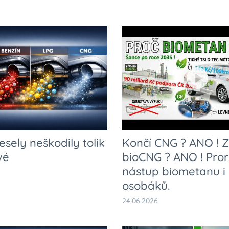
esely neškodily tolik
Končí CNG ? ANO ! 
vé
bioCNG ? ANO ! Pror
nástup biometanu i
osobáků.
24.06.2026