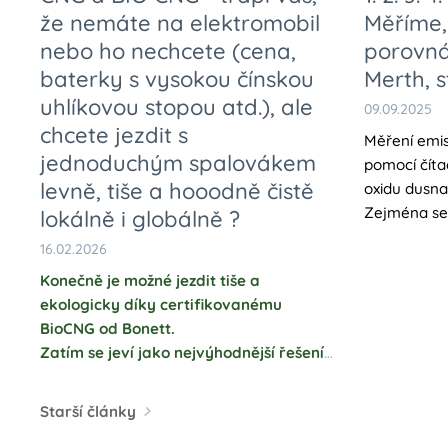
že nemáte na elektromobil
Měříme,
nebo ho nechcete (cena,
porovn
baterky s vysokou čínskou
Merth, s
uhlíkovou stopou atd.), ale
09.09.2025
chcete jezdit s
Měření emi
jednoduchým spalovákem
pomocí číta
levně, tiše a hooodně čistě
oxidu dusnat
Zejména se
lokálně i globálně ?
vlivu nejrů
16.02.2026
norem.
Konečně je možné jezdit tiše a
ekologicky díky certifikovanému
BioCNG od Bonett.
Zatím se jeví jako nejvýhodnější řešení
z hlediska ekonomiky i ekologie
provozu tovární zástavba CNG. Proč?
Starší články
A co uhlíková stopa ve