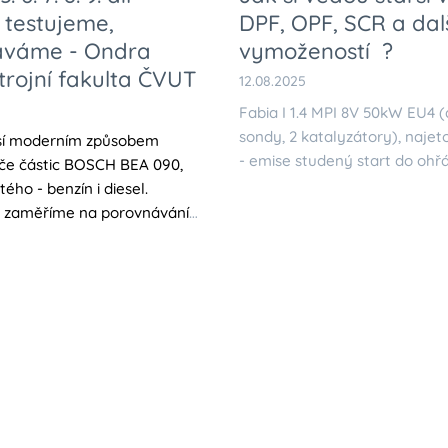
 testujeme,
DPF, OPF, SCR a dal
áváme - Ondra
vymožeností ?
trojní fakulta ČVUT
12.08.2025
Fabia I 1.4 MPI 8V 50kW EU4 
sondy, 2 katalyzátory), najet
sí moderním způsobem
- emise studený start do ohřá
če částic BOSCH BEA 090,
ého - benzín i diesel.
 zaměříme na porovnávání
znějších závad a emisních