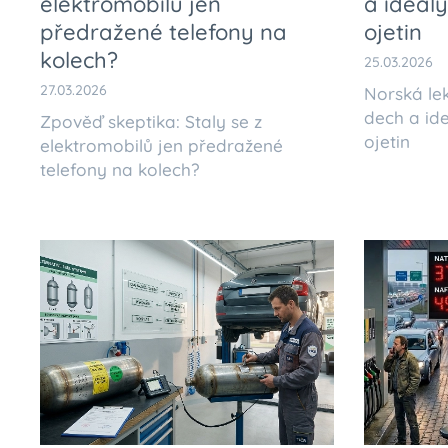
elektromobilů jen
a ideály
předražené telefony na
ojetin
kolech?
25.03.2026
27.03.2026
Norská le
dech a ide
Zpověď skeptika: Staly se z
ojetin
elektromobilů jen předražené
telefony na kolech?