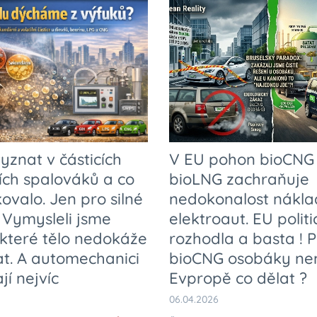
yznat v částicích
V EU pohon bioCNG
ch spalováků a co
bioLNG zachraňuje
ovalo. Jen pro silné
nedokonalost nákla
 Vymysleli jsme
elektroaut. EU polit
 které tělo nedokáže
rozhodla a basta ! 
t. A automechanici
bioCNG osobáky nem
jí nejvíc
Evpropě co dělat ?
06.04.2026