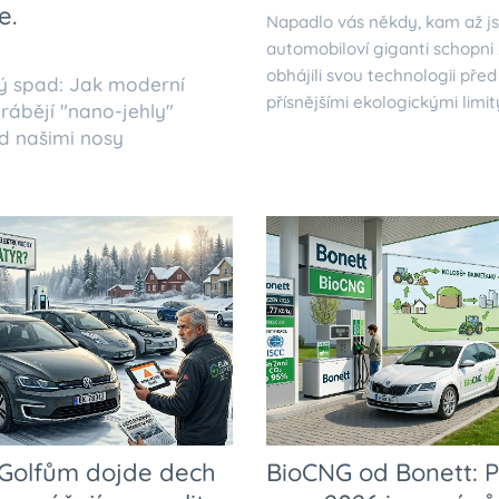
e.
Napadlo vás někdy, kam až j
automobiloví giganti schopni z
obhájili svou technologii před
ný spad: Jak moderní
přísnějšími ekologickými limi
rábějí "nano-jehly"
d našimi nosy
Golfům dojde dech
BioCNG od Bonett: P