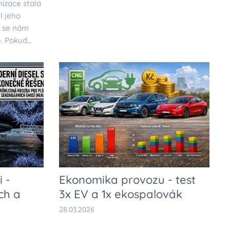
nizace stala
l jeho
 se nám
e. Pokud
 klimatický
eflektorů
, v tichosti
ažda, která
oučasné
 -
Ekonomika provozu - test
ch a
3x EV a 1x ekospalovák
28.03.2026