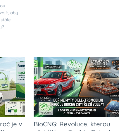
sou
ajít, aby
 stále
ty?
roč je v
BioCNG: Revoluce, kterou