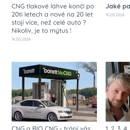
CNG tlakové láhve končí po
Jaké pa
20ti letech a nové na 20 let
10.03.2026
stojí více, než celé auto ?
Nikoliv, je to mýtus !
16.03.2026
CNG a BIO CNG - trápí vás,
1. 2. 3. 4.