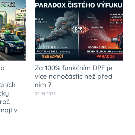
 a
Za 100% funkčním DPF je
více nanočástic než před
dních
ním ?
icky
02.04.2026
Proč
ají v