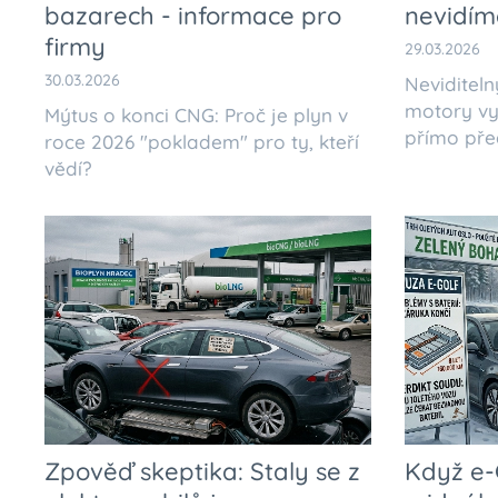
bazarech - informace pro
nevidím
firmy
29.03.2026
30.03.2026
Neviditel
motory vy
Mýtus o konci CNG: Proč je plyn v
přímo pře
roce 2026 "pokladem" pro ty, kteří
vědí?
Zpověď skeptika: Staly se z
Když e-