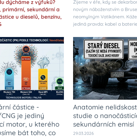
du dýcháme z výfuků?
Žijeme v éře, kdy se dekarbo
, primární, sekundární a
novým náboženstvím a Bruse
částice u dieselů, benzínu,
neomylným Vatikánem. Káže
G
jediná pravda: kabel a bateri
vaše auto nemá zásuvku, jste
kacíř. Zatímco se ale v záři r
tleská drahým elektromobilům
se odehrává technologická vr
odhaluje totální absurditu s
evropské...
rní částice -
Anatomie nelidskosti
CNG je jediný
studie o nanočásticí
cí motor, u kterého
sekundárních emisí
síme bát toho, co
29.03.2026