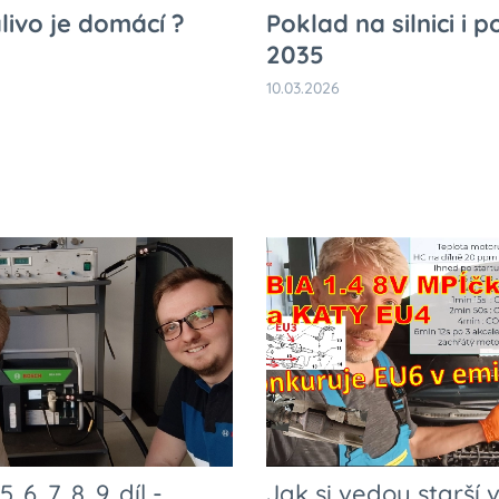
livo je domácí ?
Poklad na silnici i p
2035
10.03.2026
 5. 6. 7. 8. 9. díl -
Jak si vedou starší 