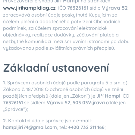
Jiří Hampl
Provozovatel e-shopu
na stránkách
www.jirihampldiag.cz
76326161
Výrava 52
IČO
sídlo
zpracovává osobní údaje poskytnuté Kupujícím za
účelem plnění a dodatečného potvrzení Obchodních
podmínek, za účelem zpracování elektronické
objednávky, realizace dodávky, zúčtování plateb a
nezbytné komunikaci mezi smluvními stranami po dobu
vyžadovanou podle zvláštních právních předpisů.
Základní ustanovení
1.
Správcem osobních údajů podle paragrafu 5 písm. o)
Zákona č. 18/2018 O ochraně osobních údajů ve znění
pozdějších předpisů (dále jen „Zákon“) je
Jiří Hampl
IČO
76326161
se sídlem
Výrava 52, 503 03Výrava
(dále jen
„Správce“);
2.
Kontaktní údaje správce jsou: e-mail:
hampljiri74@gmail.com
, tel.:
+420 732 211 166
;