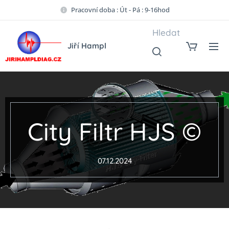
Pracovní doba : Út - Pá : 9-16hod
Hledat
Jiří Hampl
City Filtr HJS ©
07.12.2024