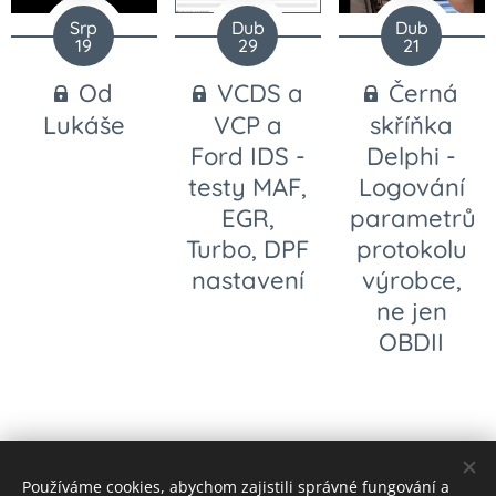
Srp
Dub
Dub
19
29
21
Od
VCDS a
Černá
Lukáše
VCP a
skříňka
Ford IDS -
Delphi -
testy MAF,
Logování
EGR,
parametrů
Turbo, DPF
protokolu
nastavení
výrobce,
ne jen
OBDII
Používáme cookies, abychom zajistili správné fungování a
© 2023 Všechna práva vyhrazena