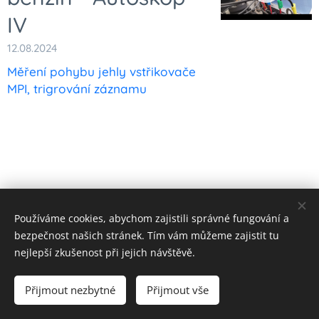
IV
12.08.2024
Měření pohybu jehly vstřikovače
MPI, trigrování záznamu
Používáme cookies, abychom zajistili správné fungování a
© 2023 Všechna práva vyhrazena
bezpečnost našich stránek. Tím vám můžeme zajistit tu
Vytvořeno službou
Webnode
Cookies
nejlepší zkušenost při jejich návštěvě.
Měna
Přijmout nezbytné
Přijmout vše
CZK Kč
EUR €