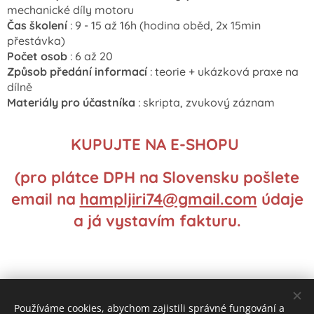
mechanické díly motoru
Čas školení
: 9 - 15 až 16h (hodina oběd, 2x 15min
přestávka)
Počet osob
: 6 až 20
Způsob předání informací
: teorie + ukázková praxe na
dílně
Materiály pro účastníka
: skripta, zvukový záznam
KUPUJTE NA E-SHOPU
(pro plátce DPH na Slovensku pošlete
email na
hampljiri74@gmail.com
údaje
a já vystavím fakturu.
Používáme cookies, abychom zajistili správné fungování a
© 2023 Všechna práva vyhrazena