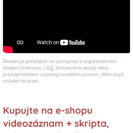
Školení je pořádáno ve spolupráci s organizátorem
školení (Intercars, LKQ, Autotechna apod) nebo
pronajímatelem a poskytovatelem prostor, dílen popř.
vozidel na praxi.
Kupujte na e-shopu
videozáznam + skripta,