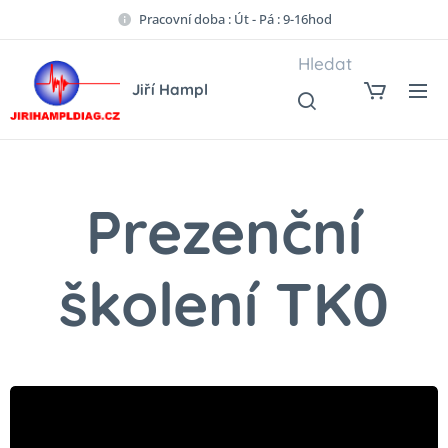
Pracovní doba : Út - Pá : 9-16hod
Hledat
Jiří Hampl
Prezenční
školení TK0