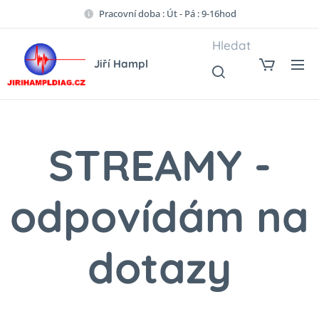
Pracovní doba : Út - Pá : 9-16hod
Hledat
Jiří Hampl
STREAMY -
odpovídám na
dotazy