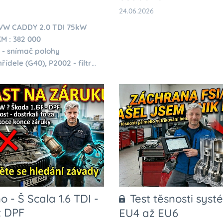
24.06.2026
 VW CADDY
2.0 TDI 75kW
M : 382 000
 -
snímač polohy
hřídele (G40),
P2002 -
filtr
tic rada válců 1
 - Š Scala 1.6 TDI -
Test těsnosti syst
t DPF
EU4 až EU6