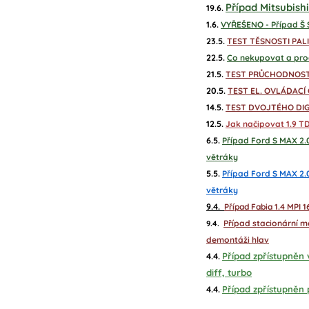
Případ Mitsubishi 
19.6.
1.6.
VYŘEŠENO - Případ Š S
23.5.
TEST TĚSNOSTI PAL
22.5.
Co nekupovat a proč
21.5.
TEST PRŮCHODNOST
20.5.
TEST EL. OVLÁDACÍ 
14.5.
TEST DVOJTÉHO DIG
12.5.
Jak načipovat 1.9 
6.5.
Případ Ford S MAX 2.
větráky
5.5.
Případ Ford S MAX 2.
větráky
9.4.
Případ Fabia 1.4 MPI 
Případ stacionární m
9.4.
demontáži hlav
Případ zpřístupněn v
4.4.
diff, turbo
Případ zpřístupněn 
4.4.