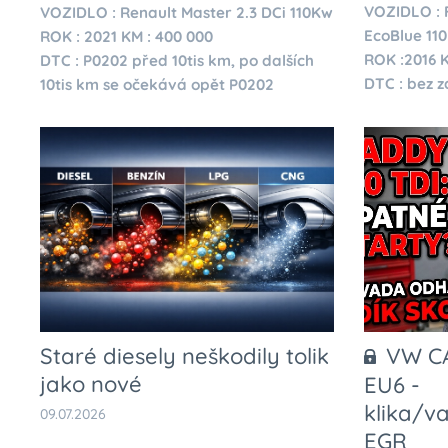
VOZIDLO : 
VOZIDLO : Renault Master 2.3 DCi 110Kw
EcoBlue 11
ROK : 2021 KM : 400 000
ROK :2016 K
DTC : P0202 před 10tis km, po dalších
DTC : bez 
10tis km se očekává opět P0202
Staré diesely neškodily tolik
VW CA
jako nové
EU6 -
klika/v
09.07.2026
EGR