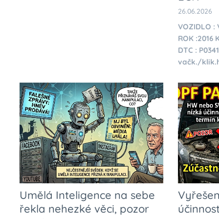
26.06.2026
VOZIDLO :
ROK :2016 K
DTC : P0341
vačk./klik.
pevných čás
Umělá Inteligence na sebe
Vyřešeno
řekla nehezké věci, pozor
účinnos