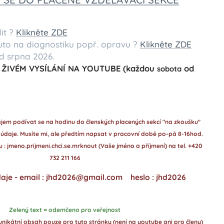
it ?
Klikněte ZDE
auto na diagnostiku popř. opravu ?
Klikněte ZDE
 srpna 2026.
 ŽIVÉM VYSÍLÁNÍ NA YOUTUBE (každou
od
sobota
E
jem podívat se na hodinu do členských placených sekcí "na zkoušku"
í údaje. Musíte mi, ale předtím napsat v pracovní době po-pá 8-16hod.
 : jmeno.prijmeni.chci.se.mrknout (Vaše jméno a příjmení) na tel. +420
732 211 166
daje - email : jhd2026@gmail.com heslo : jhd2026
Zelený text = odemčeno pro veřejnost
nikátní obsah pouze pro tyto stránky (není na youtube ani pro členy)