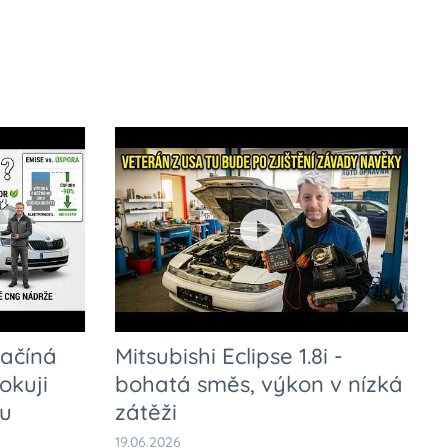
Začíná
Mitsubishi Eclipse 1.8i -
okuji
bohatá směs, výkon v nízká
 u
zátěži
19.06.2026