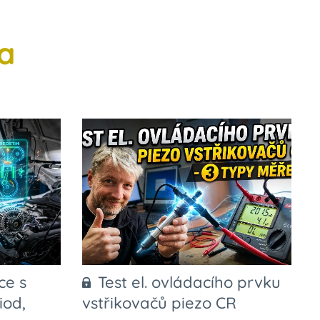
a
ce s
Test el. ovládacího prvku
iod,
vstřikovačů piezo CR