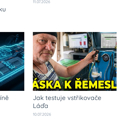
11.07.2026
ku
íně
Jak testuje vstřikovače
Láďa
10.07.2026