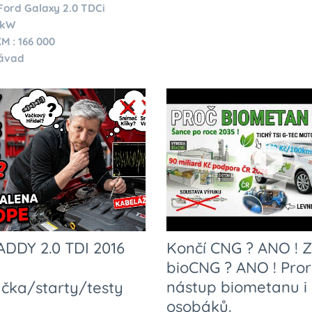
Ford Galaxy 2.0 TDCi
0kW
M : 166 000
závad
DDY 2.0 TDI 2016
Končí CNG ? ANO ! 
bioCNG ? ANO ! Pror
nástup biometanu i
ačka/starty/testy
osobáků.