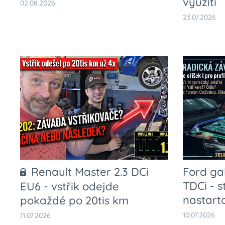
využití
02.08.2026
23.07.2026
Renault Master 2.3 DCi
Ford ga
TDCi - s
EU6 - vstřik odejde
nastart
pokaždé po 20tis km
10.07.2026
11.07.2026