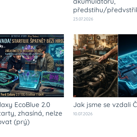
akumulátoru,
předstihu/předvstři
23.07.2026
laxy EcoBlue 2.0
Jak jsme se vzdali Č
tarty, zhasíná, nelze
10.07.2026
ovat (prý)