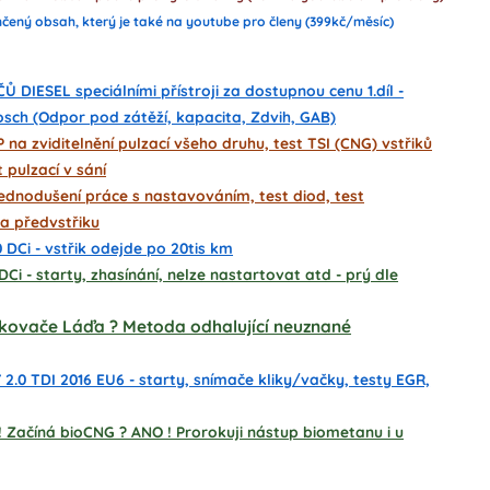
čený obsah, který je také na youtube pro členy (399kč/měsíc)
DIESEL speciálními přístroji za dostupnou cenu 1.díl -
osch (Odpor pod zátěží, kapacita, Zdvih, GAB)
 na zviditelnění pulzací všeho druhu, test TSI (CNG) vstřiků
 pulzací v sání
ednodušení práce s nastavováním, test diod, test
a předvstřiku
 DCi - vstřik odejde po 20tis km
Ci - starty, zhasínání, nelze nastartovat atd - prý dle
řikovače Láďa ? Metoda odhalující neuznané
.0 TDI 2016 EU6 - starty, snímače kliky/vačky, testy EGR,
 Začíná bioCNG ? ANO ! Prorokuji nástup biometanu i u