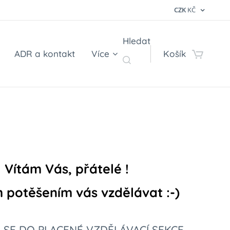
CZK
KČ
Hledat
ADR a kontakt
Více
Košík
Vítám Vás, přátelé !
potěšením vás vzdělávat :-)
T SE DO PLACENÉ VZDĚLÁVACÍ SEKCE