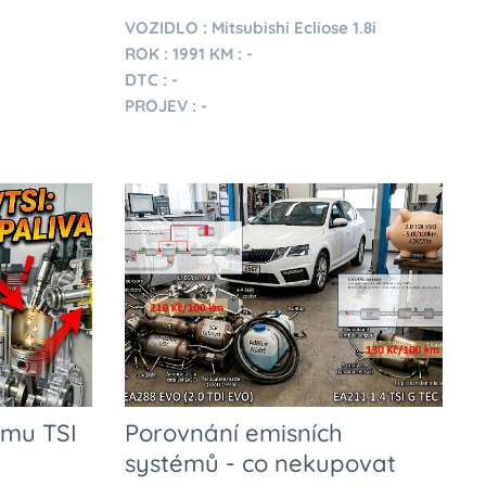
VOZIDLO : Mitsubishi Ecliose 1.8i
ROK : 1991 KM : -
DTC : -
PROJEV : -
ému TSI
Porovnání emisních
systémů - co nekupovat