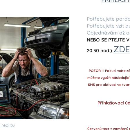
Potřebujete porad
Potřebujete vzít 
Objednávám až od
NEBO SE PTEJTE V
ZD
20.30 hod.)
POZOR !!! Pokud máte zá
můžete využít následujíc
SMS pro aktivaci ve tvaru
Přihlašovací ú
 realitu
Červený text = zamčený u