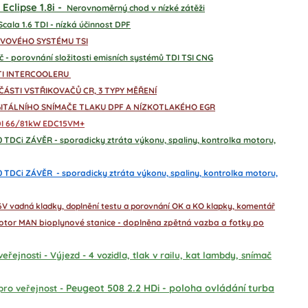
Eclipse 1.8i -
Nerovnoměrný chod v nízké zátěži
cala 1.6 TDI - nízká účinnost DPF
IVOVÉHO SYSTÉMU TSI
 - porovnání složitosti emisních systémů TDI TSI CNG
I INTERCOOLERU
ČÁSTI VSTŘIKOVAČŮ CR, 3 TYPY MĚŘENÍ
ITÁLNÍHO SNÍMAČE TLAKU DPF A NÍZKOTLAKÉHO EGR
TDI 66/81kW EDC15VM+
0 TDCi ZÁVĚR - sporadicky ztráta výkonu, spaliny, kontrolka motoru,
0 TDCi ZÁVĚR - sporadicky ztráta výkonu, spaliny, kontrolka motoru,
16V vadná kladky, doplnění testu a porovnání OK a KO klapky, komentář
otor MAN bioplynové stanice - doplněna zpětná vazba a fotky po
eřejnosti - Výjezd - 4 vozidla, tlak v railu, kat lambdy, snímač
Peugeot 508 2.2 HDi - poloha ovládání turba
pro veřejnost -