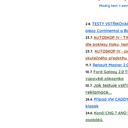
Modrý text = zam
TESTY VSTŘIKOVAČŮ 
2.8.
piezo Continental a B
AUTOSKOP IV - TIP
23.7.
dle poklesu tlaku, test
AUTOSKOP IV - zj
23.7.
skutečného předstihu 
Renault Master 2.0
11.7.
Ford Galaxy 2.0 TD
10.7.
výpovědi zákazníka
Jak testuje vst
10.7.
reklamace...
Případ VW CADDY 2
26.6.
klapek
Končí CNG ? ANO !
24.6.
osobáků.