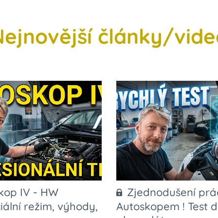
Nejnovější články/vide
kop IV - HW
Zjednodušení prá
iální režim, výhody,
Autoskopem ! Test d