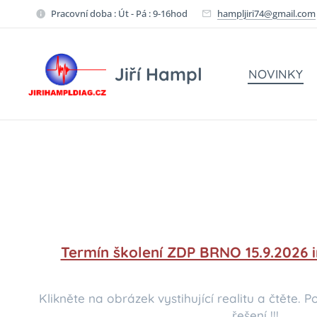
Pracovní doba : Út - Pá : 9-16hod
hampljiri74@gmail.com
Jiří Hampl
NOVINKY
Termín školení ZDP BRNO 15.9.2026 i
Klikněte na obrázek vystihující realitu a čtěte. P
řešení !!!