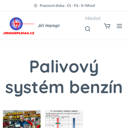
Pracovní doba : Út - Pá : 9-16hod
Hledat
Jiří Hampl
Palivový
systém benzín