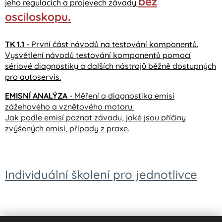
bez
jeho regulacích a projevech závady
osciloskopu.
TK 1.1
- První část návodů na testování komponentů.
Vysvětlení návodů testování komponentů pomocí
sériové diagnostiky a dalších nástrojů běžně dostupných
pro autoservis.
EMISNÍ ANALÝZA
-
Měření a diagnostika emisí
zážehového a vznětového motoru.
Jak podle emisí poznat závadu, jaké jsou příčiny
zvýšených emisí, případy z praxe.
Individuální školení pro jednotlivce