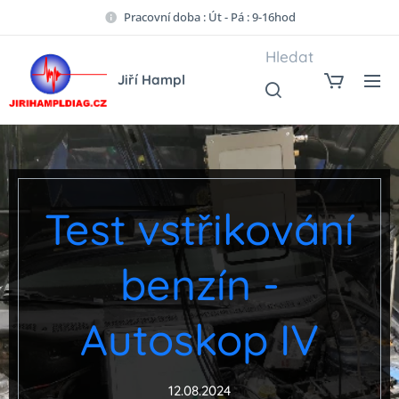
Pracovní doba : Út - Pá : 9-16hod
Hledat
Jiří Hampl
Test vstřikování
benzín -
Autoskop IV
12.08.2024