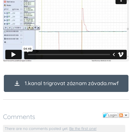
1.kanal trigrovat záznam závada.mwf
Comments
Login
There are no comments posted yet.
Be the first one!