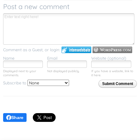
Post a new comment
Comment as a Guest, or login:
Name
Email
Website (optional)
Displayed next to your
Not displayed publicly.
If you have a website, link to
comments.
it here.
Subscribe to
Submit Comment
Share