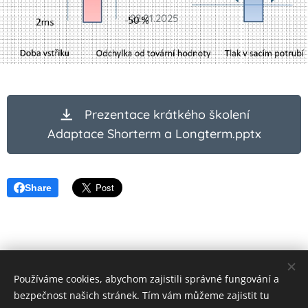
22.01.2025
Prezentace krátkého školení
Adaptace Shorterm a Longterm.pptx
Share
Používáme cookies, abychom zajistili správné fungování a
© 2023 Všechna práva vyhrazena
bezpečnost našich stránek. Tím vám můžeme zajistit tu
Vytvořeno službou
Webnode
Cookies