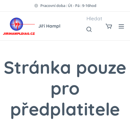
Pracovní doba : Út - Pá : 9-16hod
Hledat
Jiří Hampl
Stránka pouze
pro
předplatitele