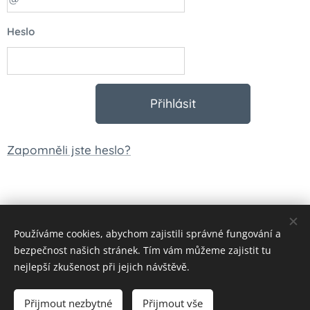
Heslo
Přihlásit
Zapomněli jste heslo?
Používáme cookies, abychom zajistili správné fungování a
© 2023 Všechna práva vyhrazena
bezpečnost našich stránek. Tím vám můžeme zajistit tu
Vytvořeno službou
Webnode
Cookies
nejlepší zkušenost při jejich návštěvě.
Měna
Přijmout nezbytné
Přijmout vše
CZK Kč
EUR €