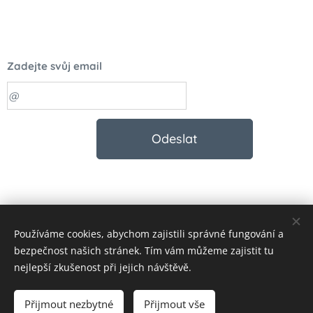
Zadejte svůj email
Odeslat
Používáme cookies, abychom zajistili správné fungování a
© 2023 Všechna práva vyhrazena
bezpečnost našich stránek. Tím vám můžeme zajistit tu
Vytvořeno službou
Webnode
Cookies
nejlepší zkušenost při jejich návštěvě.
Měna
Přijmout nezbytné
Přijmout vše
CZK Kč
EUR €