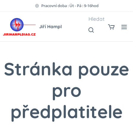
Pracovní doba : Út - Pá : 9-16hod
Hledat
Jiří Hampl
Stránka pouze
pro
předplatitele