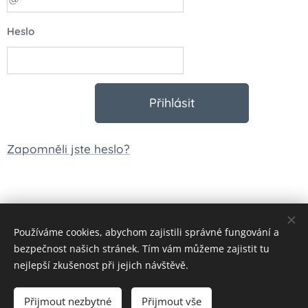
Heslo
Přihlásit
Zapomněli jste heslo?
Používáme cookies, abychom zajistili správné fungování a
© 2023 Všechna práva vyhrazena
bezpečnost našich stránek. Tím vám můžeme zajistit tu
Vytvořeno službou
Webnode
Cookies
nejlepší zkušenost při jejich návštěvě.
Měna
Přijmout nezbytné
Přijmout vše
CZK Kč
EUR €