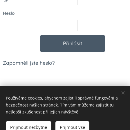
Heslo
Přihlásit
Zapomněli jste heslo?
Používáme cookies, abychom zajistili správné fungování a
© 2023 Všechna práva vyhrazena
bezpečnost našich stránek. Tím vám můžeme zajistit tu
Vytvořeno službou
Webnode
Cookies
nejlepší zkušenost při jejich návštěvě.
Měna
Přijmout nezbytné
Přijmout vše
CZK Kč
EUR €