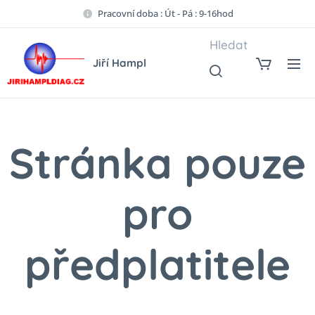
Pracovní doba : Út - Pá : 9-16hod
Hledat
Jiří Hampl
Stránka pouze
pro
předplatitele