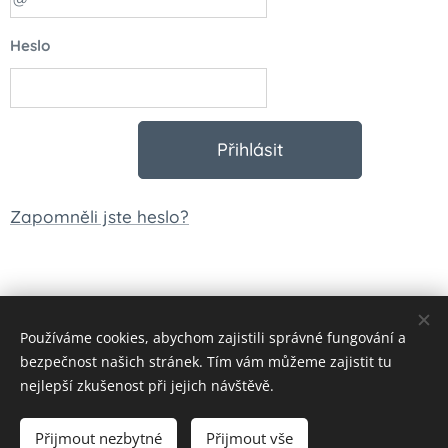
Heslo
Přihlásit
Zapomněli jste heslo?
Používáme cookies, abychom zajistili správné fungování a
© 2023 Všechna práva vyhrazena
bezpečnost našich stránek. Tím vám můžeme zajistit tu
Vytvořeno službou
Webnode
Cookies
nejlepší zkušenost při jejich návštěvě.
Měna
Přijmout nezbytné
Přijmout vše
CZK Kč
EUR €