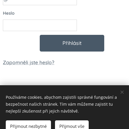
Heslo
Přihlásit
Zapomněli jste heslo?
Používáme cookies, abychom zajistili správné fungování a
© 2023 Všechna práva vyhrazena
bezpečnost našich stránek. Tím vám můžeme zajistit tu
Vytvořeno službou
Webnode
Cookies
nejlepší zkušenost při jejich návštěvě.
Měna
Přijmout nezbytné
Přijmout vše
CZK Kč
EUR €