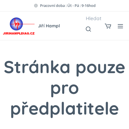
Pracovní doba : Út - Pá : 9-16hod
Hledat
Jiří Hampl
Stránka pouze
pro
předplatitele