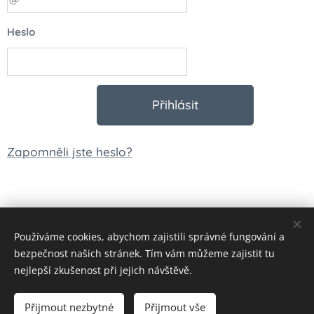
Heslo
Přihlásit
Zapomněli jste heslo?
Používáme cookies, abychom zajistili správné fungování a
© 2023 Všechna práva vyhrazena
bezpečnost našich stránek. Tím vám můžeme zajistit tu
Vytvořeno službou
Webnode
Cookies
nejlepší zkušenost při jejich návštěvě.
Měna
Přijmout nezbytné
Přijmout vše
CZK Kč
EUR €