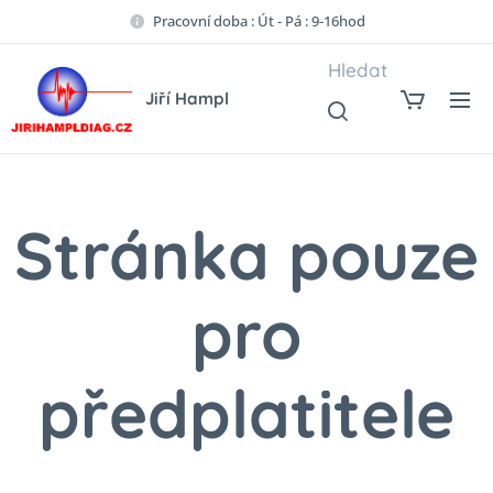
Pracovní doba : Út - Pá : 9-16hod
Hledat
Jiří Hampl
Stránka pouze
pro
předplatitele