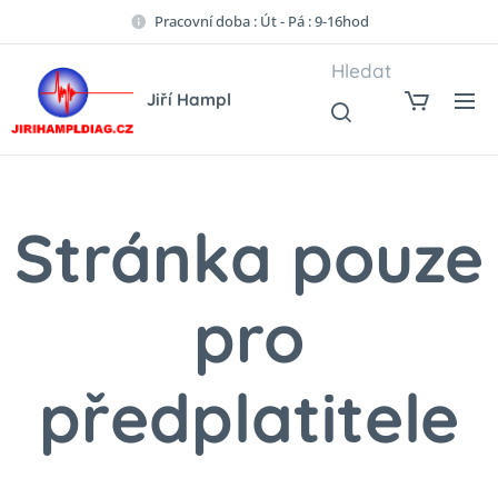
Pracovní doba : Út - Pá : 9-16hod
Hledat
Jiří Hampl
Stránka pouze
pro
předplatitele