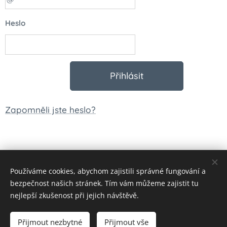
Heslo
Přihlásit
Zapomněli jste heslo?
Používáme cookies, abychom zajistili správné fungování a
© 2023 Všechna práva vyhrazena
bezpečnost našich stránek. Tím vám můžeme zajistit tu
Vytvořeno službou
Webnode
Cookies
nejlepší zkušenost při jejich návštěvě.
Měna
Přijmout nezbytné
Přijmout vše
CZK Kč
EUR €