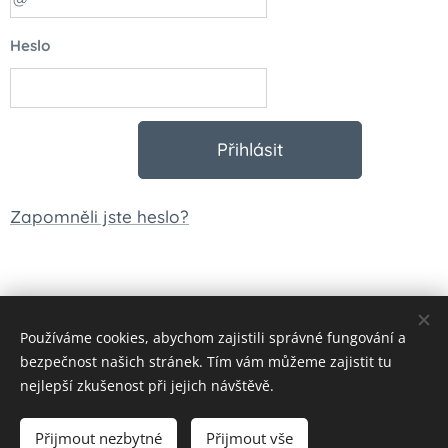
Heslo
Přihlásit
Zapomněli jste heslo?
Používáme cookies, abychom zajistili správné fungování a
© 2023 Všechna práva vyhrazena
bezpečnost našich stránek. Tím vám můžeme zajistit tu
Vytvořeno službou
Webnode
Cookies
nejlepší zkušenost při jejich návštěvě.
Měna
Přijmout nezbytné
Přijmout vše
CZK Kč
EUR €