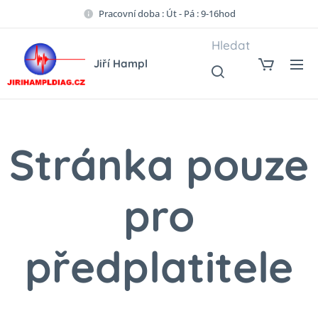
Pracovní doba : Út - Pá : 9-16hod
Hledat
Jiří Hampl
Stránka pouze
pro
předplatitele