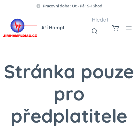
Pracovní doba : Út - Pá : 9-16hod
Hledat
Jiří Hampl
Stránka pouze
pro
předplatitele