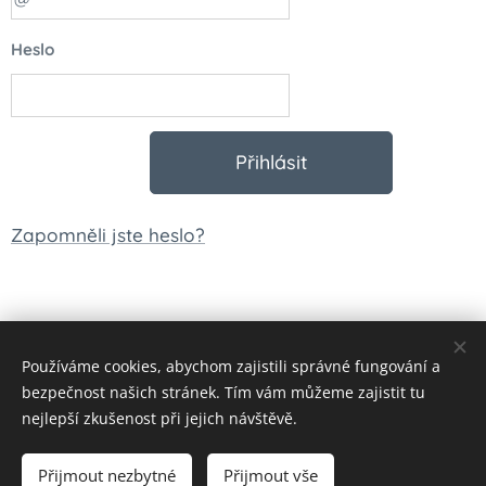
Heslo
Přihlásit
Zapomněli jste heslo?
Používáme cookies, abychom zajistili správné fungování a
© 2023 Všechna práva vyhrazena
bezpečnost našich stránek. Tím vám můžeme zajistit tu
Vytvořeno službou
Webnode
Cookies
nejlepší zkušenost při jejich návštěvě.
Měna
Přijmout nezbytné
Přijmout vše
CZK Kč
EUR €