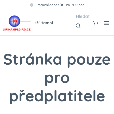
Pracovní doba : Út - Pá : 9-16hod
Hledat
Jiří Hampl
Stránka pouze
pro
předplatitele