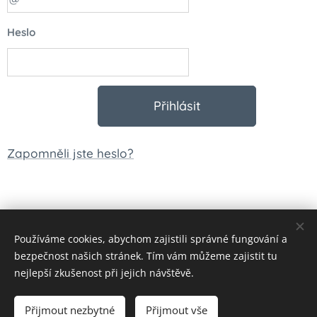
Heslo
Přihlásit
Zapomněli jste heslo?
Používáme cookies, abychom zajistili správné fungování a
© 2023 Všechna práva vyhrazena
bezpečnost našich stránek. Tím vám můžeme zajistit tu
Vytvořeno službou
Webnode
Cookies
nejlepší zkušenost při jejich návštěvě.
Měna
Přijmout nezbytné
Přijmout vše
CZK Kč
EUR €