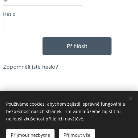
Heslo
Přihlásit
Zapomněli jste heslo?
Používáme cookies, abychom zajistili správné fungování a
© 2023 Všechna práva vyhrazena
bezpečnost našich stránek. Tím vám můžeme zajistit tu
Vytvořeno službou
Webnode
Cookies
nejlepší zkušenost při jejich návštěvě.
Měna
Přijmout nezbytné
Přijmout vše
CZK Kč
EUR €