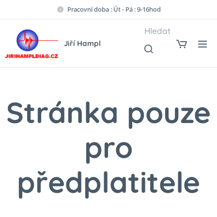
Pracovní doba : Út - Pá : 9-16hod
Hledat
Jiří Hampl
Stránka pouze
pro
předplatitele