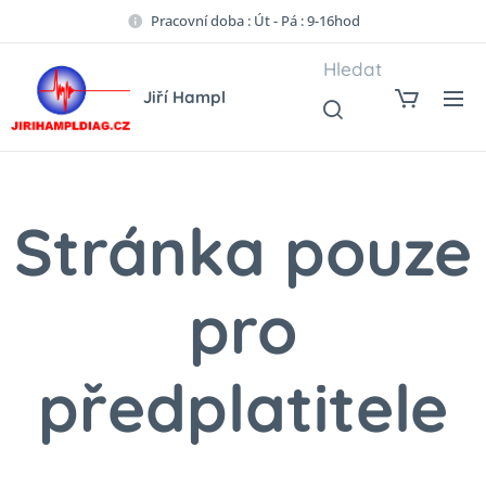
Pracovní doba : Út - Pá : 9-16hod
Hledat
Jiří Hampl
Stránka pouze
pro
předplatitele