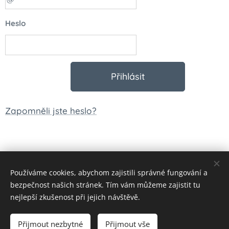
Heslo
Přihlásit
Zapomněli jste heslo?
Používáme cookies, abychom zajistili správné fungování a
© 2023 Všechna práva vyhrazena
bezpečnost našich stránek. Tím vám můžeme zajistit tu
Vytvořeno službou
Webnode
Cookies
nejlepší zkušenost při jejich návštěvě.
Měna
Přijmout nezbytné
Přijmout vše
CZK Kč
EUR €