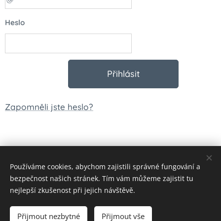
Heslo
Přihlásit
Zapomněli jste heslo?
Používáme cookies, abychom zajistili správné fungování a
© 2023 Všechna práva vyhrazena
bezpečnost našich stránek. Tím vám můžeme zajistit tu
Vytvořeno službou
Webnode
Cookies
nejlepší zkušenost při jejich návštěvě.
Měna
Přijmout nezbytné
Přijmout vše
CZK Kč
EUR €