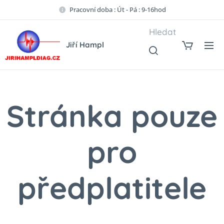
Pracovní doba : Út - Pá : 9-16hod
Hledat
Jiří Hampl
Stránka pouze
pro
předplatitele