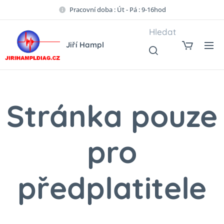
Pracovní doba : Út - Pá : 9-16hod
Hledat
Jiří Hampl
Stránka pouze
pro
předplatitele