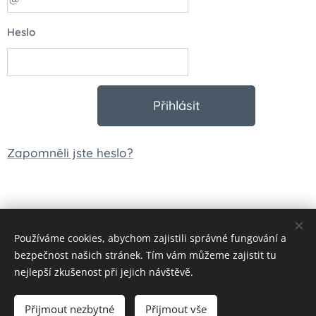
Heslo
Přihlásit
Zapomněli jste heslo?
Používáme cookies, abychom zajistili správné fungování a
© 2023 Všechna práva vyhrazena
bezpečnost našich stránek. Tím vám můžeme zajistit tu
Vytvořeno službou
Webnode
Cookies
nejlepší zkušenost při jejich návštěvě.
Měna
Přijmout nezbytné
Přijmout vše
CZK Kč
EUR €