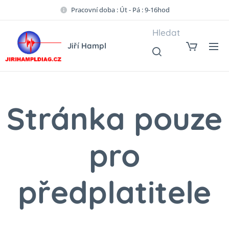
Pracovní doba : Út - Pá : 9-16hod
Hledat
Jiří Hampl
Stránka pouze
pro
předplatitele