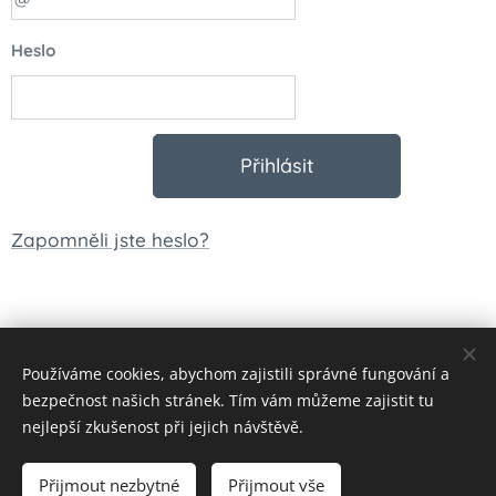
Heslo
Přihlásit
Zapomněli jste heslo?
Používáme cookies, abychom zajistili správné fungování a
© 2023 Všechna práva vyhrazena
bezpečnost našich stránek. Tím vám můžeme zajistit tu
Vytvořeno službou
Webnode
Cookies
nejlepší zkušenost při jejich návštěvě.
Měna
Přijmout nezbytné
Přijmout vše
CZK Kč
EUR €