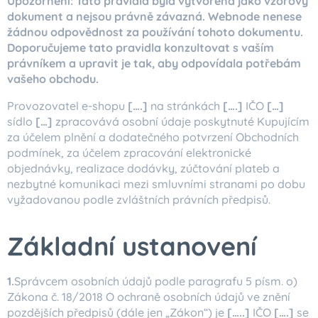
Upozornění: Tato pravidla byla vytvořena jako vzorový
dokument a nejsou právně závazná. Webnode nenese
žádnou odpovědnost za používání tohoto dokumentu.
Doporučujeme tato pravidla konzultovat s vaším
právníkem a upravit je tak, aby odpovídala potřebám
vašeho obchodu.
Provozovatel e-shopu
[….]
na stránkách
[….]
IČO
[…]
sídlo
[…]
zpracovává osobní údaje poskytnuté Kupujícím
za účelem plnění a dodatečného potvrzení Obchodních
podmínek, za účelem zpracování elektronické
objednávky, realizace dodávky, zúčtování plateb a
nezbytné komunikaci mezi smluvními stranami po dobu
vyžadovanou podle zvláštních právních předpisů.
Základní ustanovení
1.
Správcem osobních údajů podle paragrafu 5 písm. o)
Zákona č. 18/2018 O ochraně osobních údajů ve znění
pozdějších předpisů (dále jen „Zákon“) je
[…..]
IČO
[….]
se