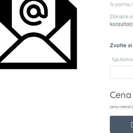
1x pomoc 
Zakupte p
konzultac
Zvolte si
Typ komu
Cena
cena včetně