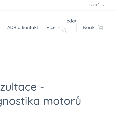
CZK
KČ
Hledat
ADR a kontakt
Více
Košík
zultace -
gnostika motorů