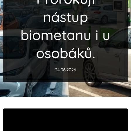
nástup
biometanu i u
osobáků.
24.06.2026