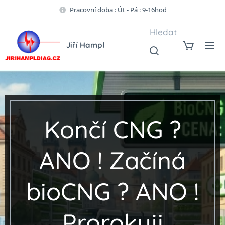
Pracovní doba : Út - Pá : 9-16hod
Hledat
Jiří Hampl
Končí CNG ?
ANO ! Začíná
bioCNG ? ANO !
Prorokuji