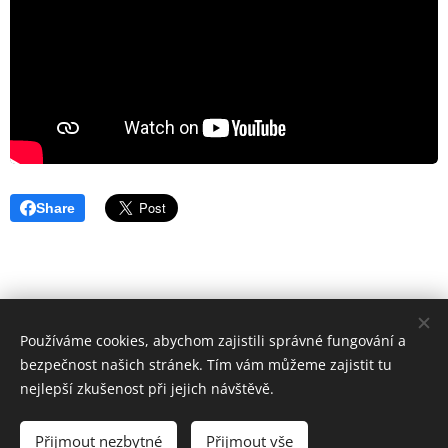
Share
Používáme cookies, abychom zajistili správné fungování a
© 2023 Všechna práva vyhrazena
bezpečnost našich stránek. Tím vám můžeme zajistit tu
Vytvořeno službou
Webnode
Cookies
nejlepší zkušenost při jejich návštěvě.
Měna
Přijmout nezbytné
Přijmout vše
CZK Kč
EUR €