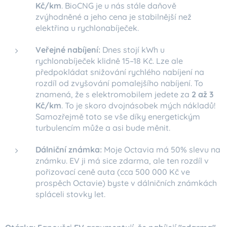
Kč/km
. BioCNG je u nás stále daňově
zvýhodněné a jeho cena je stabilnější než
elektřina u rychlonabíječek.
Veřejné nabíjení:
Dnes stojí kWh u
rychlonabíječek klidně 15–18 Kč. Lze ale
předpokládat snižování rychlého nabíjení na
rozdíl od zvyšování pomalejšího nabíjení. To
znamená, že s elektromobilem jedete za
2 až 3
Kč/km
. To je skoro dvojnásobek mých nákladů!
Samozřejmě toto se vše díky energetickým
turbulencím může a asi bude měnit.
Dálniční známka:
Moje Octavia má 50% slevu na
známku. EV ji má sice zdarma, ale ten rozdíl v
pořizovací ceně auta (cca 500 000 Kč ve
prospěch Octavie) byste v dálničních známkách
spláceli stovky let.