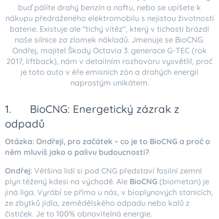
buď pálíte drahý benzín a naftu, nebo se upíšete k
nákupu předraženého elektromobilu s nejistou životností
baterie. Existuje ale "tichý vítěz", který v tichosti brázdí
naše silnice za zlomek nákladů. Jmenuje se BioCNG.
Ondřej, majitel Škody Octavia 3. generace G-TEC (rok
2017, liftback), nám v detailním rozhovoru vysvětlil, proč
je toto auto v éře emisních zón a drahých energií
naprostým unikátem.
1. 🧪 BioCNG: Energetický zázrak z
odpadů
Otázka: Ondřeji, pro začátek – co je to BioCNG a proč o
něm mluvíš jako o palivu budoucnosti?
Ondřej:
Většina lidí si pod CNG představí fosilní zemní
plyn těžený kdesi na východě. Ale
BioCNG
(biometan) je
jiná liga. Vyrábí se přímo u nás, v bioplynových stanicích,
ze zbytků jídla, zemědělského odpadu nebo kalů z
čističek. Je to 100% obnovitelná energie.