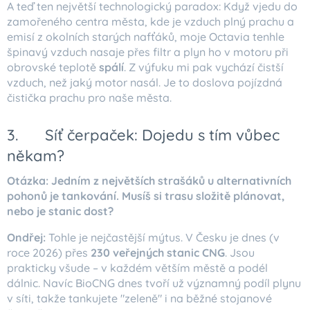
A teď ten největší technologický paradox: Když vjedu do
zamořeného centra města, kde je vzduch plný prachu a
emisí z okolních starých nafťáků, moje Octavia tenhle
špinavý vzduch nasaje přes filtr a plyn ho v motoru při
obrovské teplotě
spálí
. Z výfuku mi pak vychází čistší
vzduch, než jaký motor nasál. Je to doslova pojízdná
čistička prachu pro naše města.
3. 🗺️ Síť čerpaček: Dojedu s tím vůbec
někam?
Otázka: Jedním z největších strašáků u alternativních
pohonů je tankování. Musíš si trasu složitě plánovat,
nebo je stanic dost?
Ondřej:
Tohle je nejčastější mýtus. V Česku je dnes (v
roce 2026) přes
230 veřejných stanic CNG
. Jsou
prakticky všude – v každém větším městě a podél
dálnic. Navíc BioCNG dnes tvoří už významný podíl plynu
v síti, takže tankujete "zeleně" i na běžné stojanové