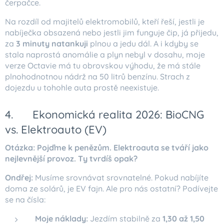
čerpačce.
Na rozdíl od majitelů elektromobilů, kteří řeší, jestli je
nabíječka obsazená nebo jestli jim funguje čip, já přijedu,
za
3 minuty natankuji
plnou a jedu dál. A i kdyby se
stala naprostá anomálie a plyn nebyl v dosahu, moje
verze Octavie má tu obrovskou výhodu, že má stále
plnohodnotnou nádrž na 50 litrů benzínu. Strach z
dojezdu u tohohle auta prostě neexistuje.
4. ☀️ Ekonomická realita 2026: BioCNG
vs. Elektroauto (EV)
Otázka: Pojďme k penězům. Elektroauta se tváří jako
nejlevnější provoz. Ty tvrdíš opak?
Ondřej:
Musíme srovnávat srovnatelné. Pokud nabíjíte
doma ze solárů, je EV fajn. Ale pro nás ostatní? Podívejte
se na čísla:
Moje náklady:
Jezdím stabilně za
1,30 až 1,50