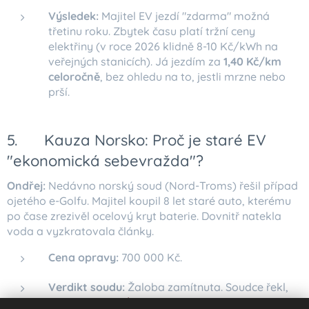
Výsledek:
Majitel EV jezdí "zdarma" možná
třetinu roku. Zbytek času platí tržní ceny
elektřiny (v roce 2026 klidně 8-10 Kč/kWh na
veřejných stanicích). Já jezdím za
1,40 Kč/km
celoročně
, bez ohledu na to, jestli mrzne nebo
prší.
5. ⚠️ Kauza Norsko: Proč je staré EV
"ekonomická sebevražda"?
Ondřej:
Nedávno norský soud (Nord-Troms) řešil případ
ojetého e-Golfu. Majitel koupil 8 let staré auto, kterému
po čase zrezivěl ocelový kryt baterie. Dovnitř natekla
voda a vyzkratovala články.
Cena opravy:
700 000 Kč.
Verdikt soudu:
Žaloba zamítnuta. Soudce řekl,
že
u 10 let starého EV je koroze baterie