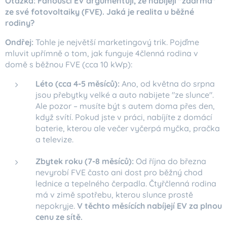
Otázka: Fanoušci EV argumentují, že nabíjejí "zdarma"
ze své fotovoltaiky (FVE). Jaká je realita u běžné
rodiny?
Ondřej:
Tohle je největší marketingový trik. Pojďme
mluvit upřímně o tom, jak funguje 4členná rodina v
domě s běžnou FVE (cca 10 kWp):
Léto (cca 4-5 měsíců):
Ano, od května do srpna
jsou přebytky velké a auto nabijete "ze slunce".
Ale pozor – musíte být s autem doma přes den,
když svítí. Pokud jste v práci, nabíjíte z domácí
baterie, kterou ale večer vyčerpá myčka, pračka
a televize.
Zbytek roku (7-8 měsíců):
Od října do března
nevyrobí FVE často ani dost pro běžný chod
lednice a tepelného čerpadla. Čtyřčlenná rodina
má v zimě spotřebu, kterou slunce prostě
nepokryje.
V těchto měsících nabíjejí EV za plnou
cenu ze sítě.