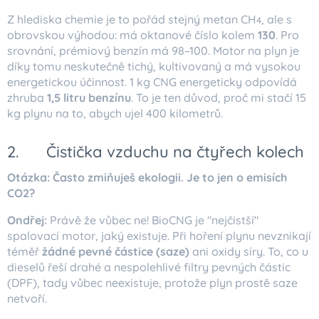
Z hlediska chemie je to pořád stejný metan CH
, ale s
4
obrovskou výhodou: má oktanové číslo kolem
130
. Pro
srovnání, prémiový benzín má 98–100. Motor na plyn je
díky tomu neskutečně tichý, kultivovaný a má vysokou
energetickou účinnost. 1 kg CNG energeticky odpovídá
zhruba
1,5 litru benzínu
. To je ten důvod, proč mi stačí 15
kg plynu na to, abych ujel 400 kilometrů.
2. 🍃 Čistička vzduchu na čtyřech kolech
Otázka: Často zmiňuješ ekologii. Je to jen o emisích
CO2?
Ondřej:
Právě že vůbec ne! BioCNG je "nejčistší"
spalovací motor, jaký existuje. Při hoření plynu nevznikají
téměř
žádné pevné částice (saze)
ani oxidy síry. To, co u
dieselů řeší drahé a nespolehlivé filtry pevných částic
(DPF), tady vůbec neexistuje, protože plyn prostě saze
netvoří.