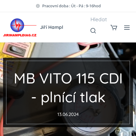
Pracovní doba : Út - Pá : 9-16hod
Hledat
Jiří Hampl
MB VITO 115 CDI
- plnící tlak
13.06.2024