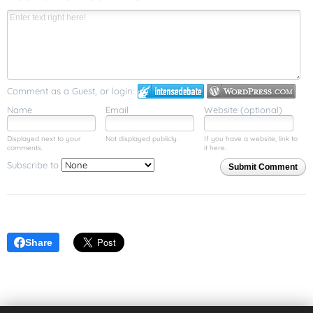
Comment as a Guest, or login:
Name
Email
Website (optional)
Displayed next to your
Not displayed publicly.
If you have a website, link to
comments.
it here.
Subscribe to
Submit Comment
Share